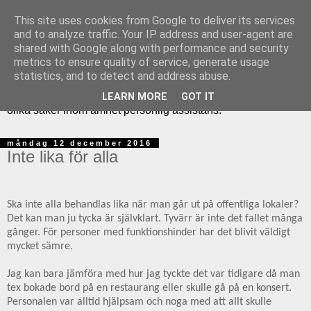
This site uses cookies from Google to deliver its services
and to analyze traffic. Your IP address and user-agent are
shared with Google along with performance and security
Assistansjuristerna är en fullservicebyrå och vi hjälper
metrics to ensure quality of service, generate usage
personer med funktionshinder med ärenden att ansöka och
statistics, and to detect and address abuse.
överklaga personlig assistans och assistansersättning. Här
på assistansjuristernas blogg kan du följa våra tankar kring
LEARN MORE
GOT IT
olika saker inom ämnet personlig assistans.
måndag 12 december 2016
Inte lika för alla
Ska inte alla behandlas lika när man går ut på offentliga lokaler?
Det kan man ju tycka är självklart. Tyvärr är inte det fallet många
gånger. För personer med funktionshinder har det blivit väldigt
mycket sämre.
Jag kan bara jämföra med hur jag tyckte det var tidigare då man
tex bokade bord på en restaurang eller skulle gå på en konsert.
Personalen var alltid hjälpsam och noga med att allt skulle