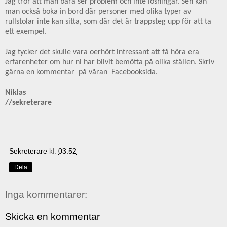
Jag tror att man bara ser problem och inte lösningar. Sen kan
man också boka in bord där personer med olika typer av
rullstolar inte kan sitta, som där det är trappsteg upp för att ta
ett exempel.
Jag tycker det skulle vara oerhört intressant att få höra era
erfarenheter om hur ni har blivit bemötta på olika ställen. Skriv
gärna en kommentar på våran
Facebooksida.
Niklas
//sekreterare
Sekreterare
kl.
03:52
Dela
Inga kommentarer:
Skicka en kommentar