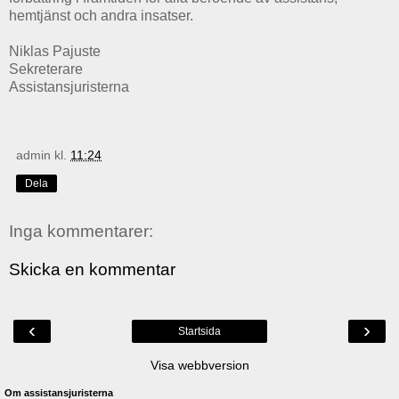
hemtjänst och andra insatser.
Niklas Pajuste
Sekreterare
Assistansjuristerna
admin
kl.
11:24
Dela
Inga kommentarer:
Skicka en kommentar
‹
›
Startsida
Visa webbversion
Om assistansjuristerna