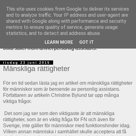
This site uses cookies from Google to deliver its services
and to analyze traffic. Your IP address and user-agent are
shared with Google along with performance and security
Assistansjuristerna är en fullservicebyrå och vi hjälper
metrics to ensure quality of service, generate usage
personer med funktionshinder med ärenden att ansöka och
statistics, and to detect and address abuse.
överklaga personlig assistans och assistansersättning. Här
på assistansjuristernas blogg kan du följa våra tankar kring
LEARN MORE
GOT IT
olika saker inom ämnet personlig assistans.
tisdag 23 juni 2015
Mänskliga rättigheter
För en tid sedan lästa jag en artikel om mänskliga rättigheter
för människor som är beroende av personlig assistans.
Författaren av artikeln Christine Bylund tar upp många
viktiga frågor.
Det som jag ser som den viktigaste är att mänskliga
rättigheter, som är en viktig fråga för FN och även för
Sverige, inte gäller för människor med funktionshinder idag.
Vilken annan människa i samhället skulle acceptera att få