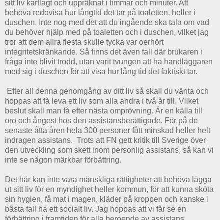
sitt liv kartlagt och uppräknat i timmar och minuter. Att
behöva redovisa hur långtid det tar på toaletten, heller i
duschen. Inte nog med det att du ingående ska tala om vad
du behöver hjälp med på toaletten och i duschen, vilket jag
tror att dem allra flesta skulle tycka var oerhört
integritetskränkande. Så finns det även fall där brukaren i
fråga inte blivit trodd, utan varit tvungen att ha handläggaren
med sig i duschen för att visa hur lång tid det faktiskt tar.
Efter all denna genomgång av ditt liv så skall du vänta och
hoppas att få leva ett liv som alla andra i två år till. Vilket
beslut skall man få efter nästa omprövning. Är en källa till
oro och ångest hos den assistansberättigade. För på de
senaste åtta åren hela 300 personer fått minskad heller helt
indragen assistans. Trots att FN gett kritik till Sverige över
den utveckling som skett inom personlig assistans, så kan vi
inte se någon märkbar förbättring.
Det här kan inte vara mänskliga rättigheter att behöva lägga
ut sitt liv för en myndighet heller kommun, för att kunna sköta
sin hygien, få mat i magen, kläder på kroppen och kanske i
bästa fall ha ett socialt liv. Jag hoppas att vi får se en
förbättring i framtiden för alla beroende av assistans,